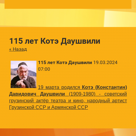
115 лет Котэ Даушвили
« Назад
115 лет Котэ Даушвили
19.03.2024
07:00
19 марта родился
Котэ (Константин)
Давидович Даушвили
(1909-1980) - советский
грузинский актёр театра и кино, народный артист
Грузинской ССР и Армянской ССР