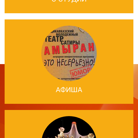
АФИША