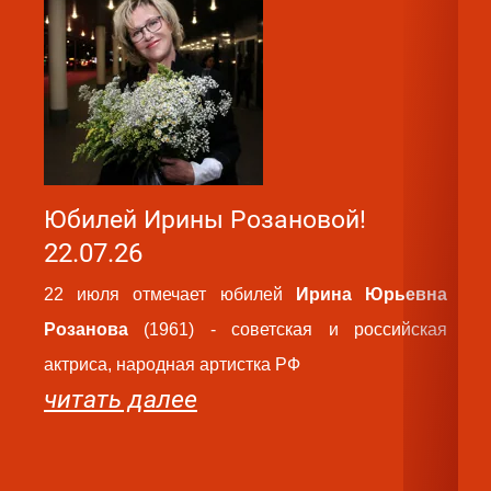
Юбилей Ирины Розановой!
Ю
22.07.26
2
22 июля отмечает юбилей
Ирина Юрьевна
2
Розанова
(1961) - советская и российская
Ва
актриса, народная артистка РФ
ро
читать далее
па
ру