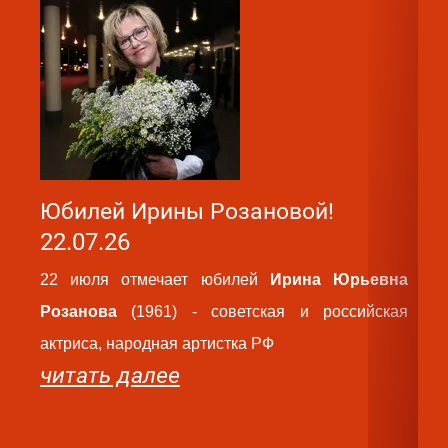
Юбилей Ирины Розановой!
Ю
22.07.26
2
22 июля отмечает юбилей
Ирина Юрьевна
2
Розанова
(1961) - советская и российская
Ва
актриса, народная артистка РФ
ро
читать далее
па
ру