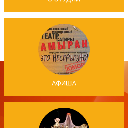
АФИША