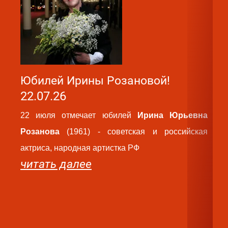
Юбилей Ирины Розановой!
Ю
22.07.26
2
22 июля отмечает юбилей
Ирина Юрьевна
2
Розанова
(1961) - советская и российская
Ва
актриса, народная артистка РФ
ро
читать далее
па
ру
те