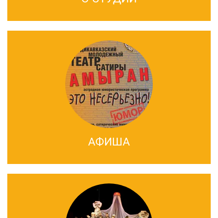
АФИША