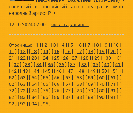
Николаевич Васильев
(1939-1999) -
советский и российский актёр театра и кино,
народный артист РФ
12.10.2024 07:00
читать дальше...
Страницы: [
1
] [
2
] [
3
] [
4
] [
5
] [
6
] [
7
] [
8
] [
9
] [
10
] [
11
] [
12
] [
13
] [
14
] [
15
] [
16
] [
17
] [
18
] [
19
] [
20
] [
21
] [
22
] [
23
] [
24
] [
25
]
26
[
27
] [
28
] [
29
] [
30
] [
31
] [
32
] [
33
] [
34
] [
35
] [
36
] [
37
] [
38
] [
39
] [
40
] [
41
]
[
42
] [
43
] [
44
] [
45
] [
46
] [
47
] [
48
] [
49
] [
50
] [
51
] [
52
] [
53
] [
54
] [
55
] [
56
] [
57
] [
58
] [
59
] [
60
] [
61
] [
62
] [
63
] [
64
] [
65
] [
66
] [
67
] [
68
] [
69
] [
70
] [
71
] [
72
] [
73
] [
74
] [
75
] [
76
] [
77
] [
78
] [
79
] [
80
] [
81
] [
82
] [
83
] [
84
] [
85
] [
86
] [
87
] [
88
] [
89
] [
90
] [
91
] [
92
] [
93
] [
94
] [
95
]