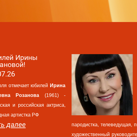
лей Ирины
ановой!
07.26
юля отмечает юбилей
Ирина
евна Розанова
(1961) -
тская и российская актриса,
дная артистка РФ
ть далее
пародистка, телеведущая, 
художественный руководите