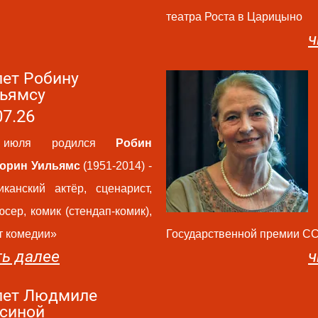
театра Роста в Царицыно
ч
лет Робину
ьямсу
07.26
июля родился
Робин
орин Уильямс
(1951-2014) -
иканский актёр, сценарист,
сер, комик (стендап-комик),
т комедии»
Государственной премии С
ть далее
ч
лет Людмиле
синой