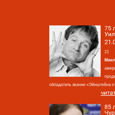
75 
Уил
21.
21 
Макл
амер
продю
обладатель звание «Эйнштейна о
чита
85 
Чур