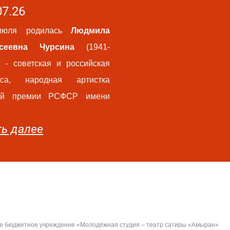
07.26
юля родилась
Людмила
ксеевна Чурсина
(1941-
) - советская и российская
иса, народная артистка
ной премии РСФСР имени
ть далее
Отзывы
Схема зала
СМИ
Контакты
Купить билет
Фестиваль "Сырдоны фæдонтæ"
ное бюджетное учреждение «Молодёжная студия – театр сатиры «Амыран»