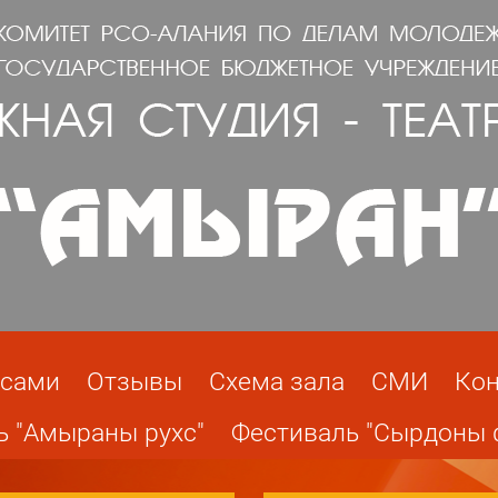
исами
Отзывы
Схема зала
СМИ
Кон
ь "Амыраны рухс"
Фестиваль "Сырдоны