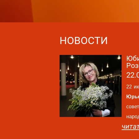
НОВОСТИ
Юби
Роз
22.
22 и
Юрь
сове
наро
чита