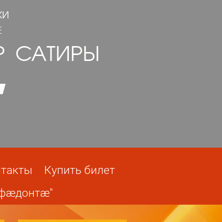
такты
Купить билет
 фæдонтæ"