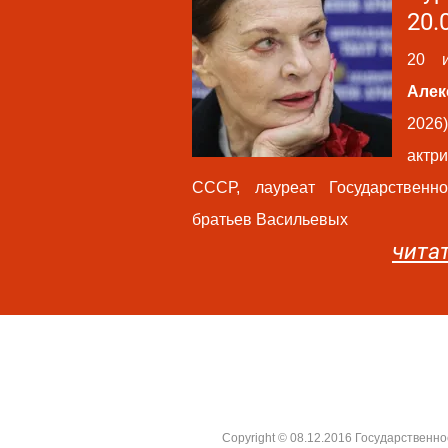
20.
20 и
Але
2026
актр
СССР, лауреат Государствен
братьев Васильевых
чита
Видеоархив
За кулисами
Copyright © 08.12.2016 Государствен