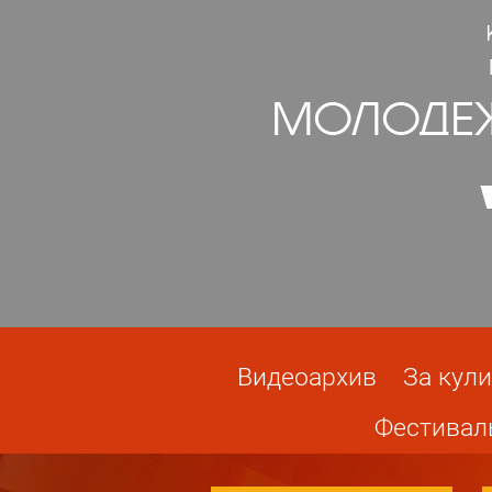
Видеоархив
За кул
Фестивал