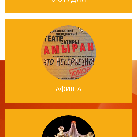
АФИША