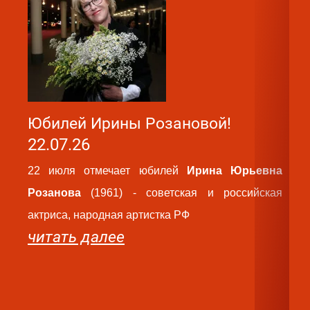
Юбилей Ирины Розановой!
Ю
22.07.26
2
22 июля отмечает юбилей
Ирина Юрьевна
2
Розанова
(1961) - советская и российская
Ва
актриса, народная артистка РФ
ро
читать далее
па
ру
те