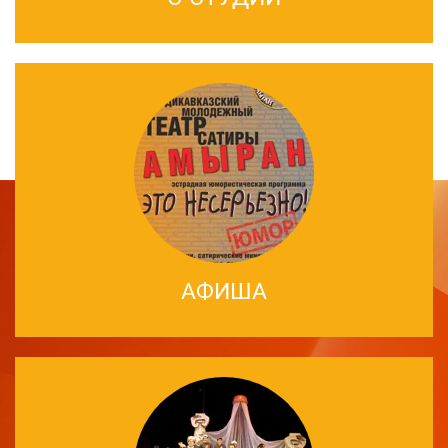
АФИША