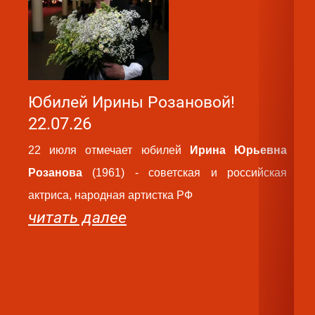
Юбилей Ирины Розановой!
Ю
22.07.26
2
22 июля отмечает юбилей
Ирина Юрьевна
2
Розанова
(1961) - советская и российская
Ва
актриса, народная артистка РФ
ро
читать далее
па
ру
те
ч