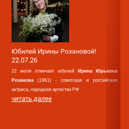
Юбилей Ирины Розановой!
Ю
22.07.26
2
22 июля отмечает юбилей
Ирина Юрьевна
2
Розанова
(1961) - советская и российская
Ва
актриса, народная артистка РФ
ро
читать далее
па
ру
те