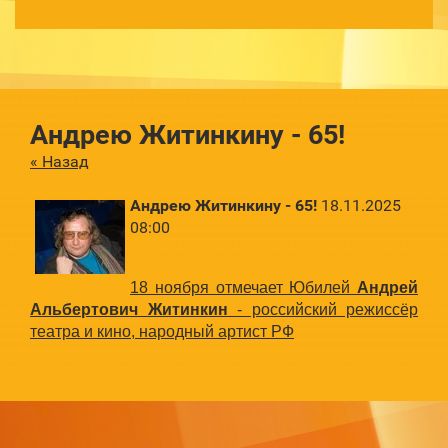
Андрею Житинкину - 65!
« Назад
Андрею Житинкину - 65!
18.11.2025
08:00
18 ноября отмечает Юбилей
Андрей
Альбертович Житинкин
- российский режиссёр
театра и кино, народный артист РФ