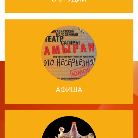
АФИША