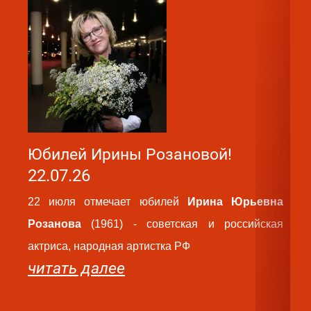
Юбилей Ирины Розановой!
Ю
22.07.26
2
22 июля отмечает юбилей
Ирина Юрьевна
2
Розанова
(1961) - советская и российская
Ва
актриса, народная артистка РФ
ро
читать далее
па