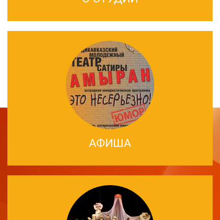
АФИША