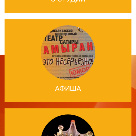
АФИША