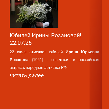
Юбилей Ирины Розановой!
Ю
22.07.26
2
22 июля отмечает юбилей
Ирина Юрьевна
2
Розанова
(1961) - советская и российская
Ва
актриса, народная артистка РФ
ро
читать далее
па
ру
те
ч