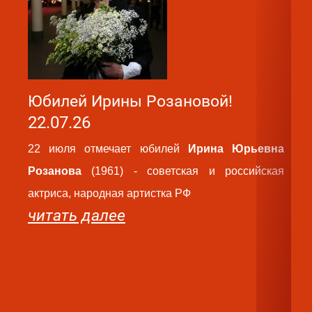
Юбилей Ирины Розановой!
Ю
22.07.26
2
22 июля отмечает юбилей
Ирина Юрьевна
2
Розанова
(1961) - советская и российская
Ва
актриса, народная артистка РФ
ро
читать далее
па
ру
те
ч