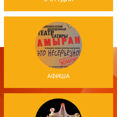
АФИША