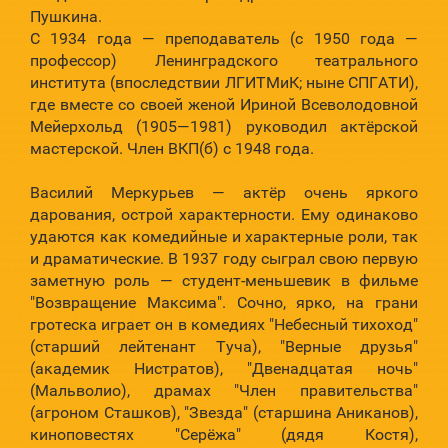
Пушкина.
С 1934 года — преподаватель (с 1950 года —
профессор) Ленинградского театрального
института (впоследствии ЛГИТМиК; ныне СПГАТИ),
где вместе со своей женой Ириной Всеволодовной
Мейерхольд (1905—1981) руководил актёрской
мастерской. Член ВКП(б) с 1948 года.
Василий Меркурьев — актёр очень яркого
дарования, острой характерности. Ему одинаково
удаются как комедийные и характерные роли, так
и драматические. В 1937 году сыграл свою первую
заметную роль — студент-меньшевик в фильме
"Возвращение Максима". Сочно, ярко, на грани
гротеска играет он в комедиях "Небесный тихоход"
(старший лейтенант Туча), "Верные друзья"
(академик Нистратов), "Двенадцатая ночь"
(Мальволио), драмах "Член правительства"
(агроном Сташков), "Звезда" (старшина Аниканов),
киноповестях "Серёжа" (дядя Костя),