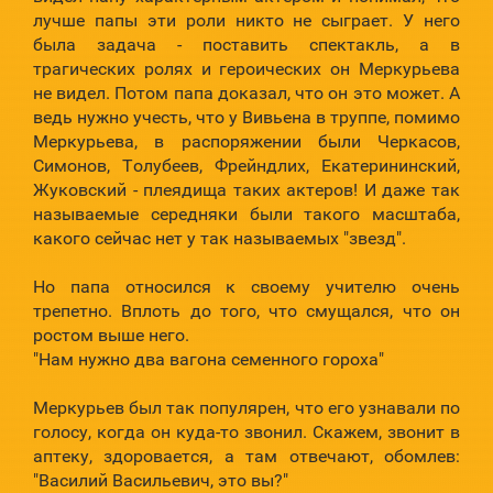
лучше папы эти роли никто не сыграет. У него
была задача - поставить спектакль, а в
трагических ролях и героических он Меркурьева
не видел. Потом папа доказал, что он это может. А
ведь нужно учесть, что у Вивьена в труппе, помимо
Меркурьева, в распоряжении были Черкасов,
Симонов, Толубеев, Фрейндлих, Екатерининский,
Жуковский - плеядища таких актеров! И даже так
называемые середняки были такого масштаба,
какого сейчас нет у так называемых "звезд".
Но папа относился к своему учителю очень
трепетно. Вплоть до того, что смущался, что он
ростом выше него.
"Нам нужно два вагона семенного гороха"
Меркурьев был так популярен, что его узнавали по
голосу, когда он куда-то звонил. Скажем, звонит в
аптеку, здоровается, а там отвечают, обомлев:
"Василий Васильевич, это вы?"