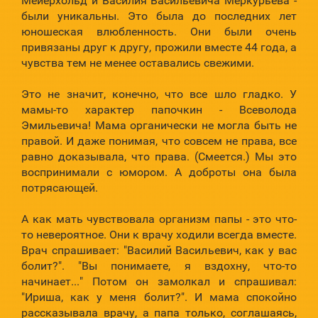
Мейерхольд и Василия Васильевича Меркурьева -
были уникальны. Это была до последних лет
юношеская влюбленность. Они были очень
привязаны друг к другу, прожили вместе 44 года, а
чувства тем не менее оставались свежими.
Это не значит, конечно, что все шло гладко. У
мамы-то характер папочкин - Всеволода
Эмильевича! Мама органически не могла быть не
правой. И даже понимая, что совсем не права, все
равно доказывала, что права. (Смеется.) Мы это
воспринимали с юмором. А доброты она была
потрясающей.
А как мать чувствовала организм папы - это что-
то невероятное. Они к врачу ходили всегда вместе.
Врач спрашивает: "Василий Васильевич, как у вас
болит?". "Вы понимаете, я вздохну, что-то
начинает..." Потом он замолкал и спрашивал:
"Ириша, как у меня болит?". И мама спокойно
рассказывала врачу, а папа только, соглашаясь,