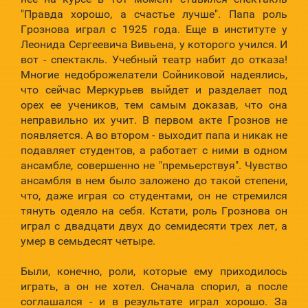
"Правда хорошо, а счастье лучше". Папа роль
Грознова играл с 1925 года. Еще в институте у
Леонида Сергеевича Вивьена, у которого учился. И
вот - спектакль. Учебный театр набит до отказа!
Многие недоброжелатели Сойниковой надеялись,
что сейчас Меркурьев выйдет и разделает под
орех ее учеников, тем самым доказав, что она
неправильно их учит. В первом акте Грознов не
появляется. А во втором - выходит папа и никак не
подавляет студентов, а работает с ними в одном
ансамбле, совершенно не "премьерствуя". Чувство
ансамбля в нем было заложено до такой степени,
что, даже играя со студентами, он не стремился
тянуть одеяло на себя. Кстати, роль Грознова он
играл с двадцати двух до семидесяти трех лет, а
умер в семьдесят четыре.
Были, конечно, роли, которые ему приходилось
играть, а он не хотел. Сначала спорил, а после
соглашался - и в результате играл хорошо. За