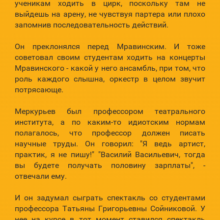
ученикам ходить в цирк, поскольку там не
выйдешь на арену, не чувствуя партера или плохо
запомнив последовательность действий.
Он преклонялся перед Мравинским. И тоже
советовал своим студентам ходить на концерты
Мравинского - какой у него ансамбль, при том, что
роль каждого слышна, оркестр в целом звучит
потрясающе.
Меркурьев был профессором театрального
института, а по каким-то идиотским нормам
полагалось, что профессор должен писать
научные труды. Он говорил: "Я ведь артист,
практик, я не пишу!" "Василий Васильевич, тогда
вы будете получать половину зарплаты", -
отвечали ему.
И он задумал сыграть спектакль со студентами
профессора Татьяны Григорьевны Сойниковой. У
нее на курсе в тот момент ставился спектакль