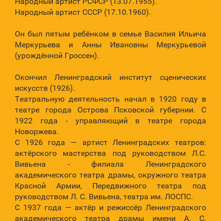
Народный артист РСФСР (13.07.1955).
Народный артист СССР (17.10.1960).
Он был пятым ребёнком в семье Василия Ильича
Меркурьева и Анны Ивановны Меркурьевой
(урождённой Гроссен).
Окончил Ленинградский институт сценических
искусств (1926).
Театральную деятельность начал в 1920 году в
театре города Острова Псковской губернии. С
1922 года - управляющий в театре города
Новоржева.
С 1926 года — артист Ленинградских театров:
актёрского мастерства под руководством Л.С.
Вивьена - филиала Ленинградского
академического театра драмы, окружного театра
Красной Армии, Передвижного театра под
руководством Л. С. Вивьена, театра им. ЛОСПС.
С 1937 года — актёр и режиссёр Ленинградского
академического театра драмы имени А. С.