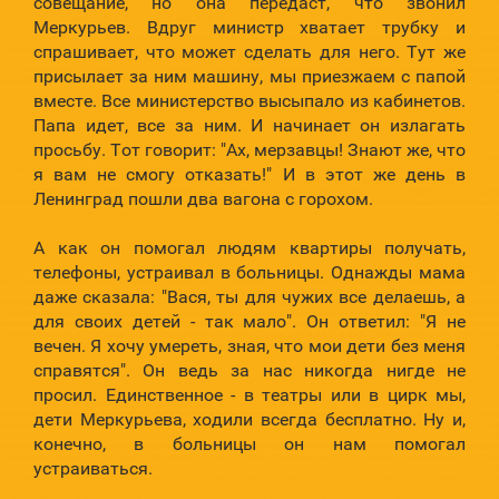
совещание, но она передаст, что звонил
Меркурьев. Вдруг министр хватает трубку и
спрашивает, что может сделать для него. Тут же
присылает за ним машину, мы приезжаем с папой
вместе. Все министерство высыпало из кабинетов.
Папа идет, все за ним. И начинает он излагать
просьбу. Тот говорит: "Ах, мерзавцы! Знают же, что
я вам не смогу отказать!" И в этот же день в
Ленинград пошли два вагона с горохом.
А как он помогал людям квартиры получать,
телефоны, устраивал в больницы. Однажды мама
даже сказала: "Вася, ты для чужих все делаешь, а
для своих детей - так мало". Он ответил: "Я не
вечен. Я хочу умереть, зная, что мои дети без меня
справятся". Он ведь за нас никогда нигде не
просил. Единственное - в театры или в цирк мы,
дети Меркурьева, ходили всегда бесплатно. Ну и,
конечно, в больницы он нам помогал
устраиваться.