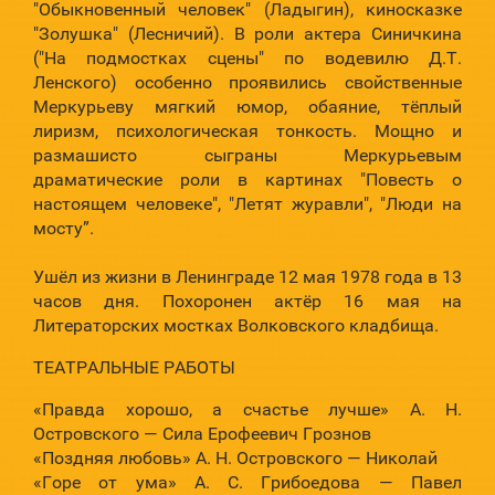
"Обыкновенный человек" (Ладыгин), киносказке
"Золушка" (Лесничий). В роли актера Синичкина
("На подмостках сцены" по водевилю Д.Т.
Ленского) особенно проявились свойственные
Меркурьеву мягкий юмор, обаяние, тёплый
лиризм, психологическая тонкость. Мощно и
размашисто сыграны Меркурьевым
драматические роли в картинах "Повесть о
настоящем человеке", "Летят журавли", "Люди на
мосту”.
Ушёл из жизни в Ленинграде 12 мая 1978 года в 13
часов дня. Похоронен актёр 16 мая на
Литераторских мостках Волковского кладбища.
ТЕАТРАЛЬНЫЕ РАБОТЫ
«Правда хорошо, а счастье лучше» А. Н.
Островского — Сила Ерофеевич Грознов
«Поздняя любовь» А. Н. Островского — Николай
«Горе от ума» А. С. Грибоедова — Павел