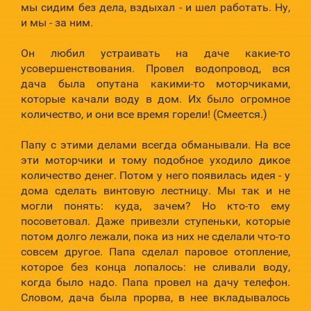
мы сидим без дела, вздыхал - и шел работать. Ну,
и мы - за ним.
Он любил устраивать на даче какие-то
усовершенствования. Провел водопровод, вся
дача была опутана какими-то моторчиками,
которые качали воду в дом. Их было огромное
количество, и они все время горели! (Смеется.)
Папу с этими делами всегда обманывали. На все
эти моторчики и тому подобное уходило дикое
количество денег. Потом у него появилась идея - у
дома сделать винтовую лестницу. Мы так и не
могли понять: куда, зачем? Но кто-то ему
посоветовал. Даже привезли ступеньки, которые
потом долго лежали, пока из них не сделали что-то
совсем другое. Папа сделал паровое отопление,
которое без конца лопалось: не сливали воду,
когда было надо. Папа провел на дачу телефон.
Словом, дача была прорва, в нее вкладывалось