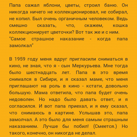
Папа сажал яблони, цветы, строил баню. Он
никогда ничего не коллекционировал, не собирал,
не копил. Был очень органичным человеком. Ведь
смешно сказать, что, скажем, кошка
коллекционирует цветочки? Вот так же и с ним.
"Самое страшное наказание - когда папа
замолкал"
В 1959 году меня вдруг пригласили сниматься в
кино, не зная, что я - сын Меркурьева. Мне тогда
было шестнадцать лет. Папа в это время
снимался в Сибири, и я сказал маме, что меня
приглашают на роль в кино - кстати, довольно
большую. Мама ответила, что папа будет очень
недоволен. Но надо было давать ответ, и я
согласился. И вот папа приехал, и я ему сказал,
что снимаюсь в картине. Услышав это, папа
замолчал. А это было для меня самым страшным
наказанием. Лучше бы побил! (Смеется.) Но
такого, конечно, он никогда не делал.