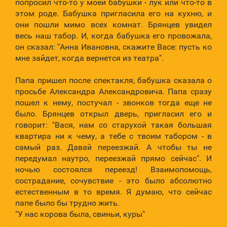
попросил что-то у моей бабушки - лук или что-то в
этом роде. Бабушка пригласила его на кухню, и
они пошли мимо всех комнат. Брянцев увидел
весь наш табор. И, когда бабушка его провожала,
он сказал: "Анна Ивановна, скажите Васе: пусть ко
мне зайдет, когда вернется из театра".
Папа пришел после спектакля, бабушка сказала о
просьбе Александра Александровича. Папа сразу
пошел к нему, постучал - звонков тогда еще не
было. Брянцев открыл дверь, пригласил его и
говорит: "Вася, нам со старухой такая большая
квартира ни к чему, а тебе с твоим табором - в
самый раз. Давай переезжай. А чтобы ты не
передумал наутро, переезжай прямо сейчас". И
ночью состоялся переезд! Взаимопомощь,
сострадание, сочувствие - это было абсолютно
естественным в то время. Я думаю, что сейчас
папе было бы трудно жить.
"У нас корова была, свиньи, куры"