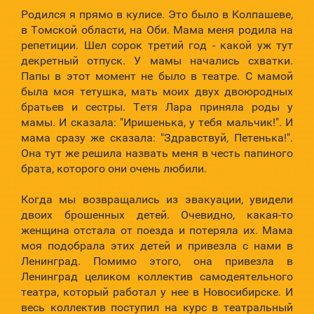
Родился я прямо в кулисе. Это было в Колпашеве,
в Томской области, на Оби. Мама меня родила на
репетиции. Шел сорок третий год - какой уж тут
декретный отпуск. У мамы начались схватки.
Папы в этот момент не было в театре. С мамой
была моя тетушка, мать моих двух двоюродных
братьев и сестры. Тетя Лара приняла роды у
мамы. И сказала: "Иришенька, у тебя мальчик!". И
мама сразу же сказала: "Здравствуй, Петенька!".
Она тут же решила назвать меня в честь папиного
брата, которого они очень любили.
Когда мы возвращались из эвакуации, увидели
двоих брошенных детей. Очевидно, какая-то
женщина отстала от поезда и потеряла их. Мама
моя подобрала этих детей и привезла с нами в
Ленинград. Помимо этого, она привезла в
Ленинград целиком коллектив самодеятельного
театра, который работал у нее в Новосибирске. И
весь коллектив поступил на курс в театральный