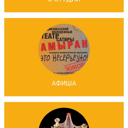
АФИША