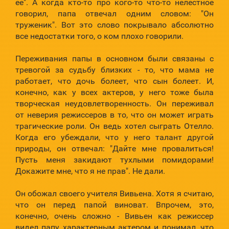
ее". А когда кто-то про кого-то что-то нелестное
говорил, папа отвечал одним словом: "Он
труженик". Вот это слово покрывало абсолютно
все недостатки того, о ком плохо говорили.
Переживания папы в основном были связаны с
тревогой за судьбу близких - то, что мама не
работает, что дочь болеет, что сын болеет. И,
конечно, как у всех актеров, у него тоже была
творческая неудовлетворенность. Он переживал
от неверия режиссеров в то, что он может играть
трагические роли. Он ведь хотел сыграть Отелло.
Когда его убеждали, что у него талант другой
природы, он отвечал: "Дайте мне провалиться!
Пусть меня закидают тухлыми помидорами!
Докажите мне, что я не прав". Не дали.
Он обожал своего учителя Вивьена. Хотя я считаю,
что он перед папой виноват. Впрочем, это,
конечно, очень сложно - Вивьен как режиссер
видел папу характерным актером и понимал, что