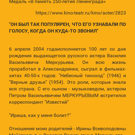
Медаль «В память 250-летия Ленинграда»
https://www.kino-teatr.ru/kino/acter/2823
"ОН БЫЛ ТАК ПОПУЛЯРЕН, ЧТО ЕГО УЗНАВАЛИ ПО
ГОЛОСУ, КОГДА ОН КУДА-ТО ЗВОНИЛ"
6 апреля 2004 годаисполняется 100 лет со дня
рождения выдающегося русского актера Василия
Васильевича Меркурьева. Он всю жизнь
проработал в Александринке, сыграл в фильмах-
хитах 40-50-х годов: "Небесный тихоход" (1946) и
"Верные друзья" (1954). Это роли, которые знала
вся страна. С его сыном - музыковедом, актером
Петром Васильевичем МЕРКУРЬЕВЫМ встретился
корреспондент "Известий"
"Ириша, как у меня болит?"
Отношения моих родителей - Ирины Всеволодовны