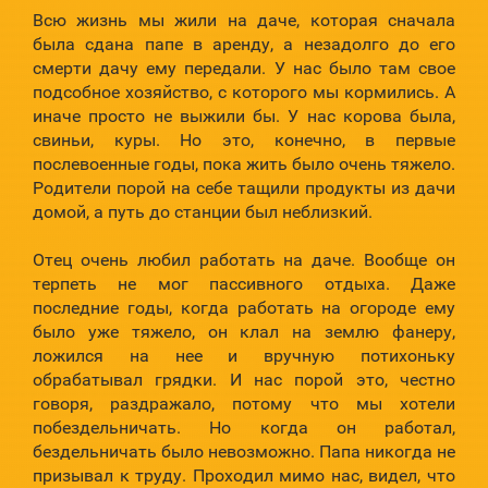
Всю жизнь мы жили на даче, которая сначала
была сдана папе в аренду, а незадолго до его
смерти дачу ему передали. У нас было там свое
подсобное хозяйство, с которого мы кормились. А
иначе просто не выжили бы. У нас корова была,
свиньи, куры. Но это, конечно, в первые
послевоенные годы, пока жить было очень тяжело.
Родители порой на себе тащили продукты из дачи
домой, а путь до станции был неблизкий.
Отец очень любил работать на даче. Вообще он
терпеть не мог пассивного отдыха. Даже
последние годы, когда работать на огороде ему
было уже тяжело, он клал на землю фанеру,
ложился на нее и вручную потихоньку
обрабатывал грядки. И нас порой это, честно
говоря, раздражало, потому что мы хотели
побездельничать. Но когда он работал,
бездельничать было невозможно. Папа никогда не
призывал к труду. Проходил мимо нас, видел, что