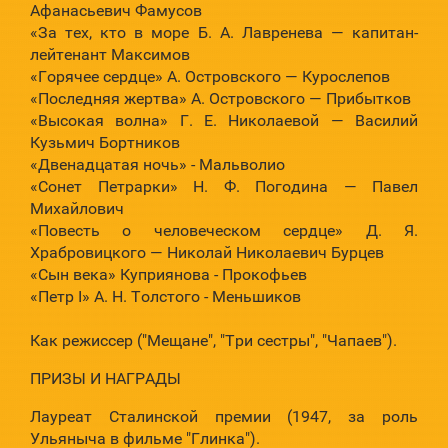
Афанасьевич Фамусов
«За тех, кто в море Б. А. Лавренева — капитан-
лейтенант Максимов
«Горячее сердце» А. Островского — Курослепов
«Последняя жертва» А. Островского — Прибытков
«Высокая волна» Г. Е. Николаевой — Василий
Кузьмич Бортников
«Двенадцатая ночь» - Мальволио
«Сонет Петрарки» Н. Ф. Погодина — Павел
Михайлович
«Повесть о человеческом сердце» Д. Я.
Храбровицкого — Николай Николаевич Бурцев
«Сын века» Куприянова - Прокофьев
«Петр I» А. Н. Толстого - Меньшиков
Как режиссер ("Мещане", "Три сестры", "Чапаев").
ПРИЗЫ И НАГРАДЫ
Лауреат Сталинской премии (1947, за роль
Ульяныча в фильме "Глинка").