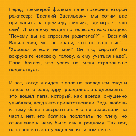
Перед премьерой фильма папе позвонил второй
режиссер: "Василий Васильевич, мы хотим вас
пригласить на премьеру фильма, где играет ваш
сын". И папа ему выдал по телефону всю порцию:
"Почему вы не спросили родителей?" - "Василий
Васильевич, мы не знали, что он ваш сын". -
"Хорошо, а если не мой? Он что, сирота? Вы
вскружите человеку голову, а ему учиться надо".
Папа боялся, что успех на меня отравляюще
подействует.
И вот, когда я сидел в зале на последнем ряду и
трясся от страха, вдруг раздались аплодисменты -
это вошел папа, который, как всегда, смущенно
улыбался, когда его приветствовали. Ведь любовь
к нему была невероятная. Его не разрывали на
части, нет, его боялись похлопать по плечу, но
отношение к нему было как к родному. Так вот,
папа вошел в зал, увидел меня - и помрачнел.