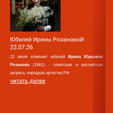
Юбилей Ирины Розановой!
Ю
22.07.26
2
22 июля отмечает юбилей
Ирина Юрьевна
2
Розанова
(1961) - советская и российская
Ва
актриса, народная артистка РФ
ро
читать далее
па
ру
те