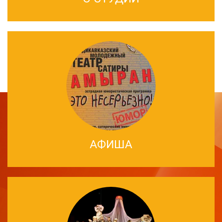
АФИША